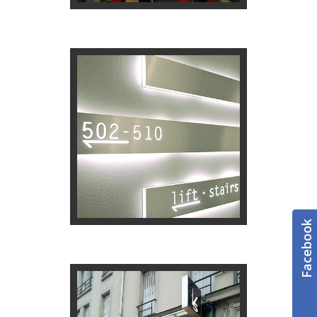
écoute pour vous proposer …
PLV, l’équipe DécOz est à votre
En matière de signalétique et de
SIGNALÉTIQUE
Facebook
publicitaires.
d’objets de bureaux, les objets
de sac, de produits textiles ou
Qu’il s’agisse d’objets d’écriture,
RÉALISATIONS